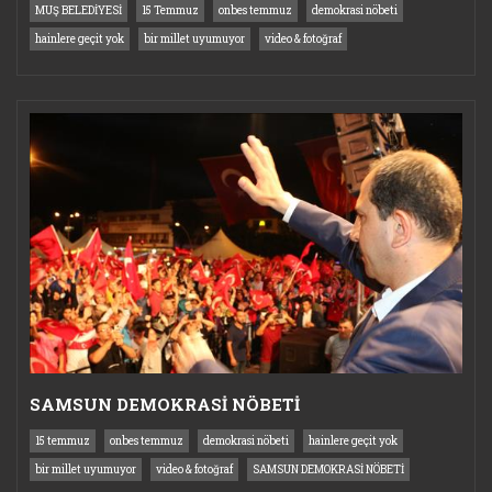
MUŞ BELEDİYESİ
15 Temmuz
onbes temmuz
demokrasi nöbeti
hainlere geçit yok
bir millet uyumuyor
video & fotoğraf
SAMSUN DEMOKRASİ NÖBETİ
15 temmuz
onbes temmuz
demokrasi nöbeti
hainlere geçit yok
bir millet uyumuyor
video & fotoğraf
SAMSUN DEMOKRASİ NÖBETİ