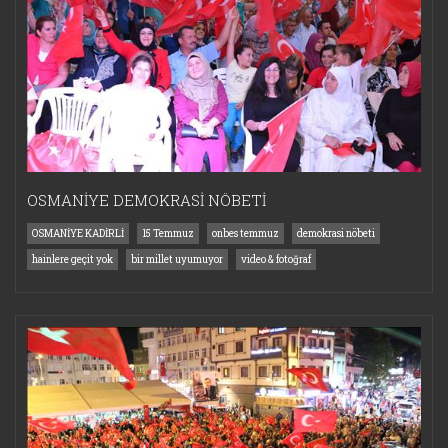
OSMANİYE DEMOKRASİ NÖBETİ
OSMANİYE KADİRLİ
15 Temmuz
onbes temmuz
demokrasi nöbeti
hainlere geçit yok
bir millet uyumuyor
video & fotoğraf