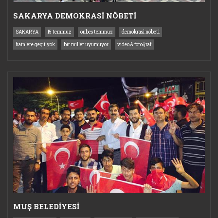
SAKARYA DEMOKRASİ NÖBETİ
SAKARYA
15 temmuz
onbes temmuz
demokrasi nöbeti
hainlere geçit yok
bir millet uyumuyor
video & fotoğraf
MUŞ BELEDİYESİ