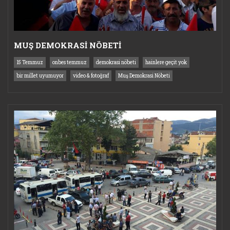
MUŞ DEMOKRASİ NÖBETİ
15 Temmuz
onbes temmuz
demokrasi nöbeti
hainlere geçit yok
bir millet uyumuyor
video & fotoğraf
Muş Demokrasi Nöbeti