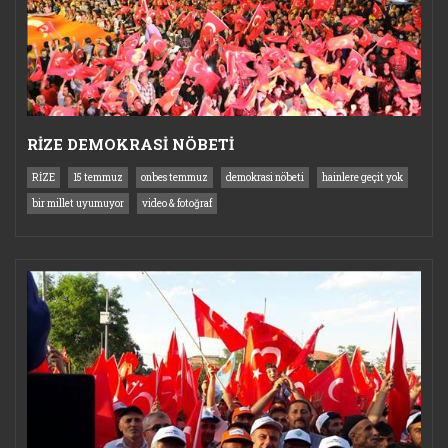
RİZE DEMOKRASİ NÖBETİ
RİZE
15 temmuz
onbes temmuz
demokrasi nöbeti
hainlere geçit yok
bir millet uyumuyor
video & fotoğraf