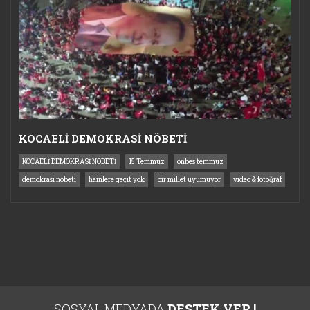
KOCAELİ DEMOKRASİ NÖBETİ
KOCAELİ DEMOKRASİ NÖBETİ
15 Temmuz
onbes temmuz
demokrasi nöbeti
hainlere geçit yok
bir millet uyumuyor
video & fotoğraf
SOSYAL MEDYADA
DESTEK VER !