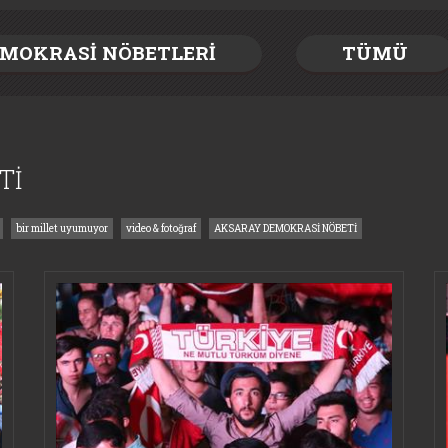
MOKRASİ NÖBETLERİ
TÜMÜ
Tİ
bir millet uyumuyor
video & fotoğraf
AKSARAY DEMOKRASİ NÖBETİ