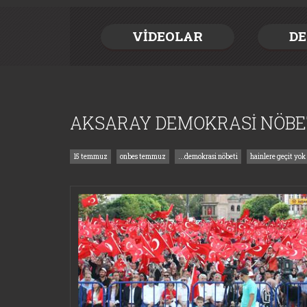
VİDEOLAR
DE
AKSARAY DEMOKRASİ NÖBE
15 temmuz
onbes temmuz
...demokrasi nöbeti
hainlere geçit yok