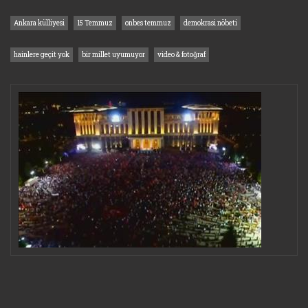
Ankara külliyesi
15 Temmuz
onbes temmuz
demokrasi nöbeti
hainlere geçit yok
bir millet uyumuyor
video & fotoğraf