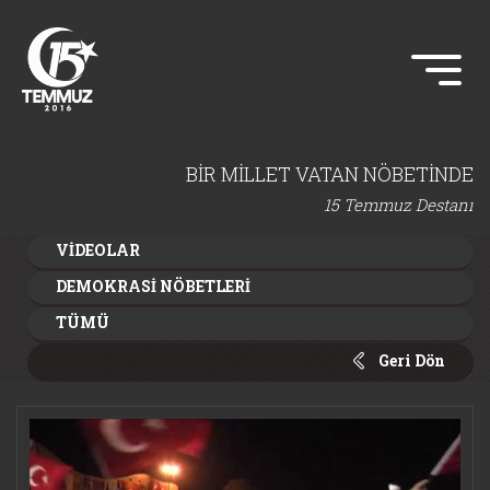
BİR MİLLET VATAN NÖBETİNDE
15 Temmuz Destanı
VİDEOLAR
DEMOKRASİ NÖBETLERİ
TÜMÜ
Geri Dön