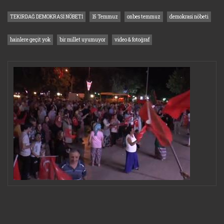
TEKİRDAĞ DEMOKRASİ NÖBETİ
15 Temmuz
onbes temmuz
demokrasi nöbeti
hainlere geçit yok
bir millet uyumuyor
video & fotoğraf