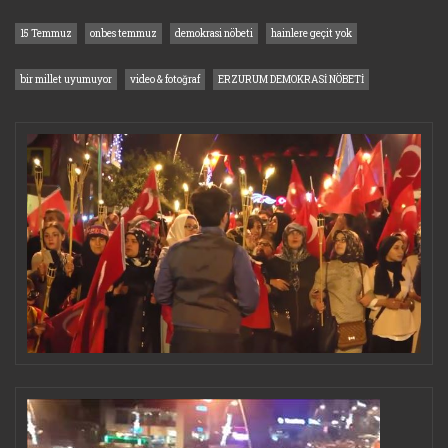
15 Temmuz
onbes temmuz
demokrasi nöbeti
hainlere geçit yok
bir millet uyumuyor
video & fotoğraf
ERZURUM DEMOKRASİ NÖBETİ