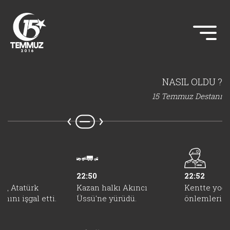
NASIL OLDU ?
15 Temmuz Destanı
22:50
22:52
er, Atatürk
Kazan halkı Akıncı
Kentte yoğu
nını işgal etti.
Üssü'ne yürüdü.
önlemleri al