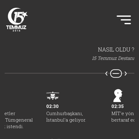
NASIL OLDU ?
15 Temmuz Destanı
02:30
02:35
vvetler
Cumhurbaşkanı,
MİT'e yöneli
nı Tümgeneral
İstanbul'a geliyor.
bertaraf edil
ak istendi.