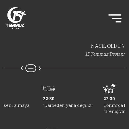
NASIL OLDU ?
15 Temmuz Destanı
22:30
22:30
n, seni almaya
"Darbeden yana değiliz."
Çorum'da bü
z."
direniş vardı