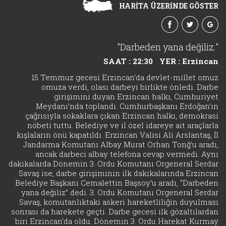
HARİTA ÜZERİNDE GÖSTER
"Darbeden yana değiliz."
SAAT : 22:30
YER : Erzincan
15 Temmuz gecesi Erzincan’da devlet-millet omuz
omuza verdi, olası darbeyi birlikte önledi. Darbe
girişimini duyan Erzincan halkı, Cumhuriyet
Meydanı’nda toplandı. Cumhurbaşkanı Erdoğan’ın
çağrısıyla sokaklara çıkan Erzincan halkı, demokrasi
nöbeti tuttu. Belediye ve il özel idareye ait araçlarla
kışlaların önü kapatıldı. Erzincan Valisi Ali Arslantaş, İl
Jandarma Komutanı Albay Murat Orhan Tonğ’u aradı,
ancak darbeci albay telefona cevap vermedi. Aynı
dakikalarda Dönemin 3. Ordu Komutanı Orgeneral Serdar
Savaş ise, darbe girişiminin ilk dakikalarında Erzincan
Belediye Başkanı Cemalettin Başsoy’u aradı, “Darbeden
yana değiliz” dedi. 3. Ordu Komutanı Orgeneral Serdar
Savaş, komutanlıktaki askeri hareketliliğin duyulması
sonrası da harekete geçti. Darbe gecesi ilk gözaltılardan
biri Erzincan’da oldu. Dönemin 3. Ordu Harekat Kurmay