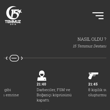
NASIL OLDU ?
15 Temmuz Destanı
21:40
21:45
in gibi
Darbeciler, FSM ve
8 kişilik sui
rin emrine
Boğaziçi köprüsünü
oluşturmuşla
"
kapattı.