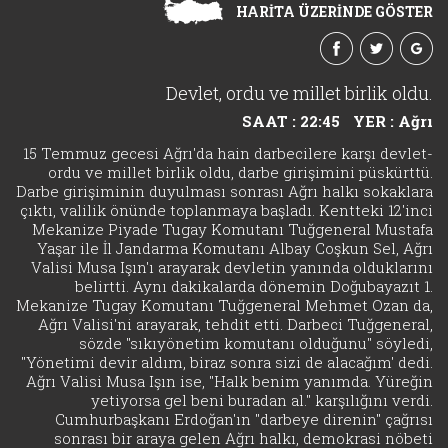
HARİTA ÜZERİNDE GÖSTER
Devlet, ordu ve millet birlik oldu.
SAAT : 22:45
YER : Ağrı
15 Temmuz gecesi Ağrı'da hain darbecilere karşı devlet-
ordu ve millet birlik oldu, darbe girişimini püskürttü.
Darbe girişiminin duyulması sonrası Ağrı halkı sokaklara
çıktı, valilik önünde toplanmaya başladı. Kentteki 12'inci
Mekanize Piyade Tugay Komutanı Tuğgeneral Mustafa
Yaşar ile İl Jandarma Komutanı Albay Coşkun Sel, Ağrı
Valisi Musa Işın'ı arayarak devletin yanında olduklarını
belirtti. Aynı dakikalarda dönemin Doğubayazıt 1.
Mekanize Tugay Komutanı Tuğgeneral Mehmet Ozan da,
Ağrı Valisi'ni arayarak, tehdit etti. Darbeci Tuğgeneral,
sözde "sıkıyönetim komutanı olduğunu" söyledi,
"Yönetimi devir aldım, biraz sonra sizi de alacağım' dedi.
Ağrı Valisi Musa Işın ise, "Halk benim yanımda. Yüreğin
yetiyorsa gel beni buradan al." karşılığını verdi.
Cumhurbaşkanı Erdoğan'ın "darbeye direnin" çağrısı
sonrası bir araya gelen Ağrı halkı, demokrasi nöbeti