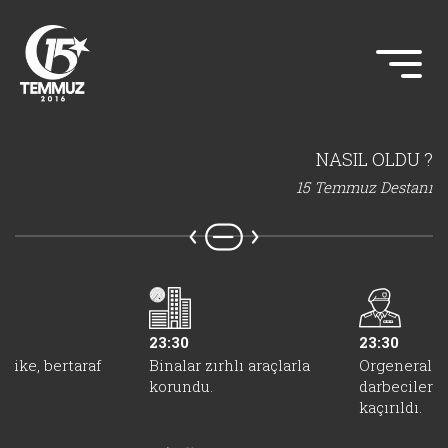
NASIL OLDU ?
15 Temmuz Destanı
23:30
23:30
hlike, bertaraf
Binalar zırhlı araçlarla
Orgeneral Ü
korundu.
darbeciler t
kaçırıldı.