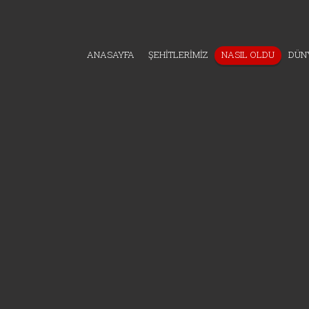
ANASAYFA
ŞEHİTLERİMİZ
NASIL OLDU
DÜNY