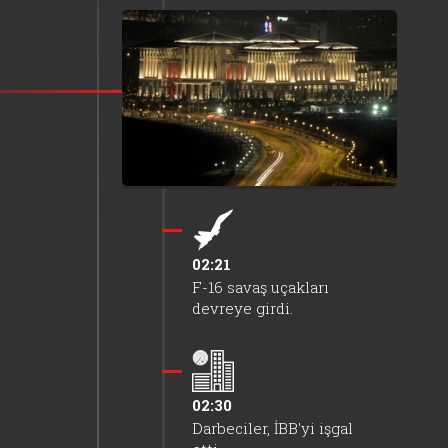
TBMM darbe girişimine
karşı gece yarısı açıldı.
01:40
Hain darbeciler, ilk kez
sivilleri hedef aldı.
02:21
F-16 savaş uçakları
devreye girdi.
02:30
Darbeciler, İBB'yi işgal