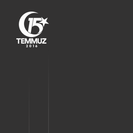
01:00
Amaçları ülkeyi kana
bulamaktı.
01:05
Karargahtan hiç araç
çıkarılmadı.
01:10
Kent merkezinde yoğun
güvenlik önemli alındı.
01:30