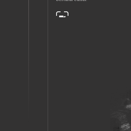
02:40
Başbakan, tekrar canlı
yayına bağlandı.
02:40
Darbeciler, TBMM'yi
bombaladı.
03:00
TRT yeniden normal
yayınına döndü.