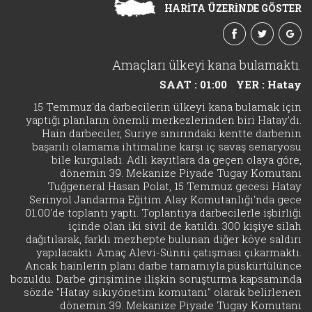
HARİTA ÜZERİNDE GÖSTER
Amaçları ülkeyi kana bulamaktı.
SAAT : 01:00
YER : Hatay
15 Temmuz'da darbecilerin ülkeyi kana bulamak için
yaptığı planların önemli merkezlerinden biri Hatay'dı.
Hain darbeciler, Suriye sınırındaki kentte darbenin
başarılı olamama ihtimaline karşı iç savaş senaryosu
bile kurguladı. Adli kayıtlara da geçen olaya göre,
dönemin 39. Mekanize Piyade Tugay Komutanı
Tuğgeneral Hasan Polat, 15 Temmuz gecesi Hatay
Serinyol Jandarma Eğitim Alay Komutanlığı'nda gece
01.00'de toplantı yaptı. Toplantıya darbecilerle işbirliği
içinde olan iki sivil de katıldı. 300 kişiye silah
dağıtılarak, farklı mezhepte bulunan diğer köye saldırı
yapılacaktı. Amaç Alevi-Sünni çatışması çıkarmaktı.
Ancak hainlerin planı darbe tamamıyla püskürtülünce
bozuldu. Darbe girişimine ilişkin soruşturma kapsamında
sözde "Hatay sıkıyönetim komutanı" olarak belirlenen
dönemin 39. Mekanize Piyade Tugay Komutanı