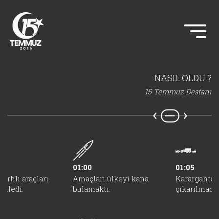
NASIL OLDU ?
15 Temmuz Destanı
01:00
01:05
zırhlı araçları
Amaçları ülkeyi kana
Karargahtan
elledi.
bulamaktı.
çıkarılmadı.