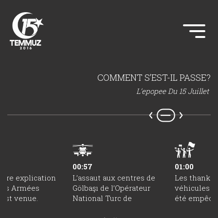
COMMENT S’EST-IL PASSE?
L’epopee Du 15 Juillet
00:57
01:00
ière explication
L’assaut aux centres de
Les thanks e
ces Armées
Gölbaşı de l’Opérateur
véhicules b
 est venue.
National Turc de
été empêché
Satellite.
peuple.