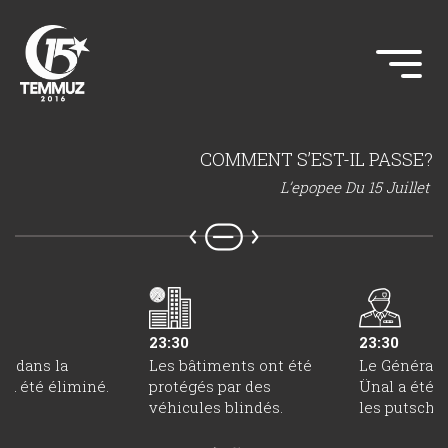
COMMENT S’EST-IL PASSE?
L’epopee Du 15 Juillet
23:30
23:30
r dans la
Les bâtiments ont été
Le Général 
 a été éliminé.
protégés par des
Ünal a été 
véhicules blindés.
les putschis