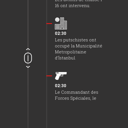
16 ont intervenu.
02:30
Les putschistes ont
occupé la Municipalité
Metropolitaine
d’İstanbul.
02:30
Le Commandant des
Forces Spéciales, le
Général de division a
été demandé d’être
enlevé.