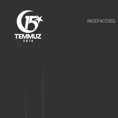
01:00
PAGED’ACCUEIL
Leur but était de
ensanglanter le pays.
01:05
Aucun véhicule n’a été
sorti des quartiers.
01:10
Les mesures intensives
de sécurité ont été
prises dans les centres
ville.