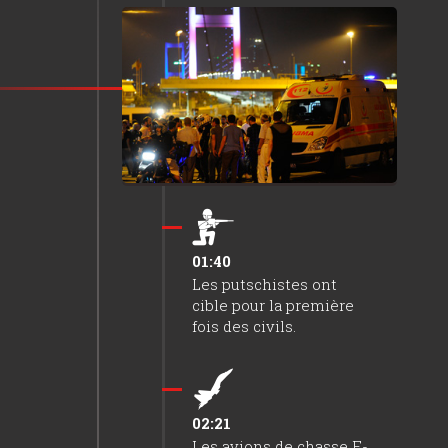
01:30
Grande Assemblée
Nationale de Turquie a
été ouvert à minuit
contre le coup d’Etat.
01:40
Les putschistes ont
cible pour la première
fois des civils.
02:21
Les avions de chasse F-