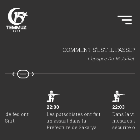
COMMENT S’EST-IL PASSE?
L’epopee Du 15 Juillet
22:00
22:03
ps de feu ont
Les putschistes ont fait
Dans la ville
à Siirt.
un assaut dans la
mesures str
Préfecture de Sakarya.
sécurité ont