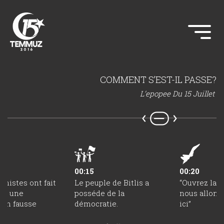
COMMENT S’EST-IL PASSE?
L’epopee Du 15 Juillet
00:15
00:20
chistes ont fait
Le peuple de Bitlis a
“Ouvrez la r
er une
posséde de la
nous allon
ion fausse
démocratie.
ici”