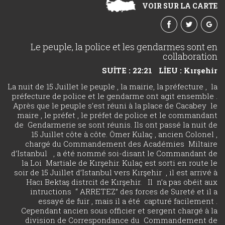
VOIR SUR LA CARTE
Le peuple, la police et les gendarmes sont en
collaboration
SUİTE : 22:21
LİEU : Kırşehir
La nuit de 15 Juillet le peuple , la mairie, la préfecture , la
préfecture de police et le gendarme ont agit ensemble .
Après que le peuple s’est réuni à la place de Cacabey le
maire , le préfet , le préfet de police et le commandant
de Gendarmerie se sont réunis. Ils ont passé la nuit de
15 Juillet côte à côte. Ömer Kulaç , ancien Colonel ,
chargé du Commandement des Académies Miltaire
d’Istanbul , a été nommé soi-disant le Commandant de
la Loi Martiale de Kırşehir. Kulaç est sorti en route le
soir de 15 Juillet d’Istanbul vers Kırşehir , il est arrivé à
Hacı Bektaş distrcit de Kırşehir. Il n’a pas obéit aux
intructions “ ARRETEZ” des forces de Sureté et il a
essayé de fuir , mais il a été capturé facilement .
Cependant ancien sous officier et sergent chargé à la
division de Correspondance du Commandement de