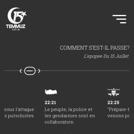
COMMENT S’EST-IL PASSE?
L’epopee Du 15 Juillet
22:21
22:25
it sous l’attaque
Le peuple, la police et
"Prépare-toi
tres putschistes.
les gendarmes sont en
venons pour
collaboration