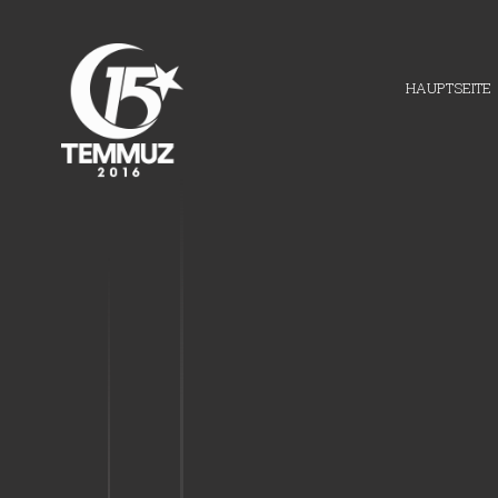
23:47
Eine Gruppe von
Putschisten haben
HAUPTSEITE
Handlungen
vorgenommen.
23:48
Die Putschisten haben
das Gouverneursamt in
Istanbul angegriffen
23:50
Das Volk und die
Polizisten halten
zusammen.