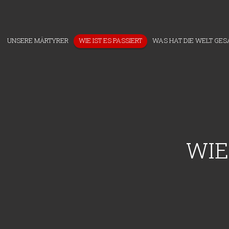
UNSERE MÄRTYRER
WIE IST ES PASSIERT
WAS HAT DIE WELT GES
WIE