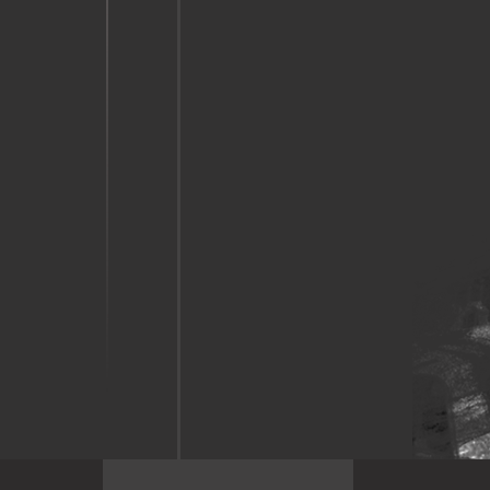
00:15
Das Volk in Bitlis hat
der Demokratie
zugehalten.
00:20
"Öffnet den Weg,
ansonsten werden wir
bombardieren."
00:24
Der Präsident hat das
Volk auf die Straßen
gerufen