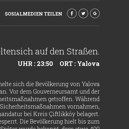
SOSIALMEDIEN TEILEN
ensich auf den Straßen.
UHR : 23:50
ORT : Yalova
elte sich die Bevölkerung von Yalova
gan. Vor dem Gouverneursamt und der
erheitsmaßnahmen getroffen. Während
ive Sicherheitsmaßnahmen vornahmen,
datur bei Kreis Çiftlikköy belagert.
perrt. Die Bevölkerung hielt bis zum
päter wurde bekannt, dass etwa 400