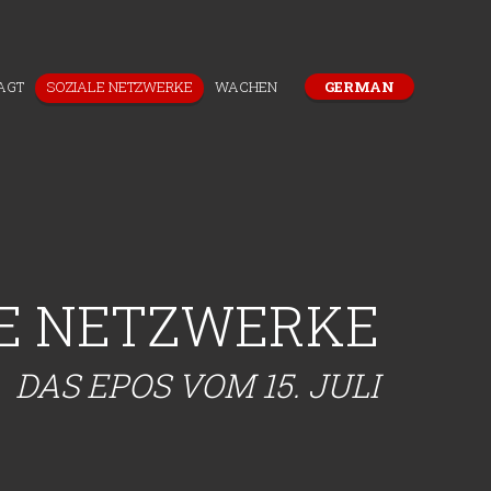
AGT
SOZIALE NETZWERKE
WACHEN
GERMAN
LE NETZWERKE
SOSIALMEDIEN TEILEN
DEN UND
DAS EPOS VOM 15. JULI