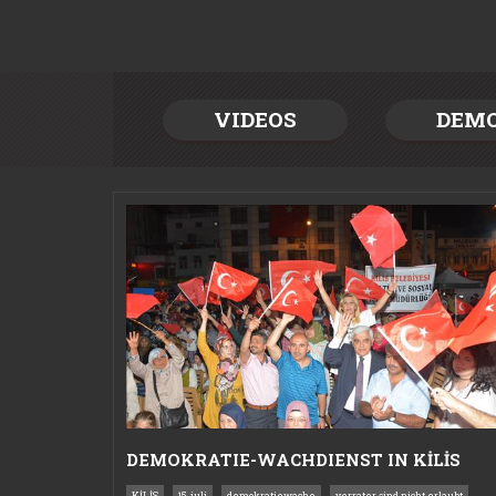
VIDEOS
DEM
DEMOKRATIE-WACHDIENST IN KİLİS
KİLİS
15. juli
demokratiewache
verrater sind nicht erlaubt