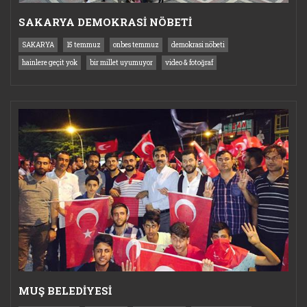
SAKARYA DEMOKRASİ NÖBETİ
SAKARYA
15 temmuz
onbes temmuz
demokrasi nöbeti
hainlere geçit yok
bir millet uyumuyor
video & fotoğraf
MUŞ BELEDİYESİ