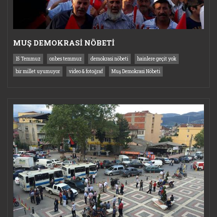
MUŞ DEMOKRASİ NÖBETİ
15 Temmuz
onbes temmuz
demokrasi nöbeti
hainlere geçit yok
bir millet uyumuyor
video & fotoğraf
Muş Demokrasi Nöbeti