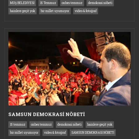
MUŞ BELEDİYESİ
15 Temmuz
onbes temmuz
demokrasi nöbeti
hainlere geçit yok
bir millet uyumuyor
video & fotoğraf
SAMSUN DEMOKRASİ NÖBETİ
15 temmuz
onbes temmuz
demokrasi nöbeti
hainlere geçit yok
bir millet uyumuyor
video & fotoğraf
SAMSUN DEMOKRASİ NÖBETİ