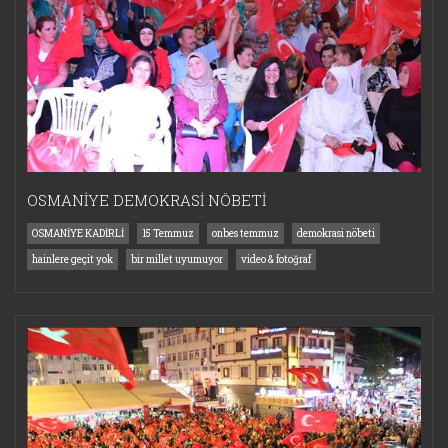
OSMANİYE DEMOKRASİ NÖBETİ
OSMANİYE KADİRLİ
15 Temmuz
onbes temmuz
demokrasi nöbeti
hainlere geçit yok
bir millet uyumuyor
video & fotoğraf