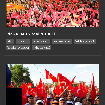
RİZE DEMOKRASİ NÖBETİ
RİZE
15 temmuz
onbes temmuz
demokrasi nöbeti
hainlere geçit yok
bir millet uyumuyor
video & fotoğraf