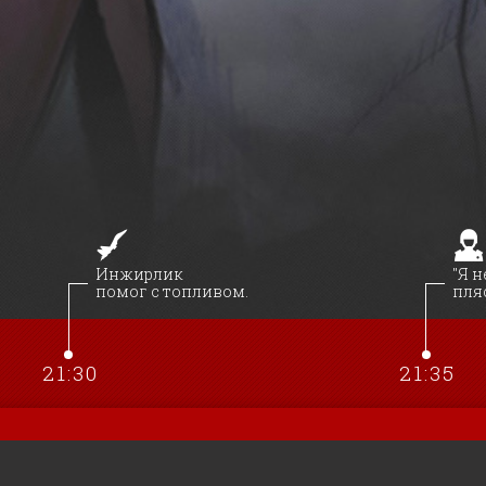
Инжирлик
"Я н
помог с топливом.
пля
21:30
21:35