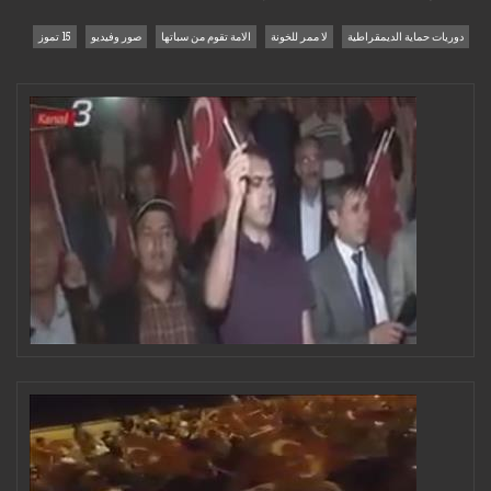
دوريات حماية الديمقراطية
لا ممر للخونة
الامة تقوم من سباتها
صور وفيديو
15 تموز