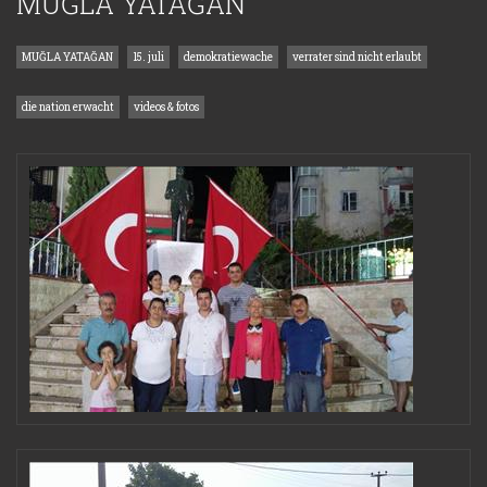
MUĞLA YATAĞAN
MUĞLA YATAĞAN
15. juli
demokratiewache
verrater sind nicht erlaubt
die nation erwacht
videos & fotos