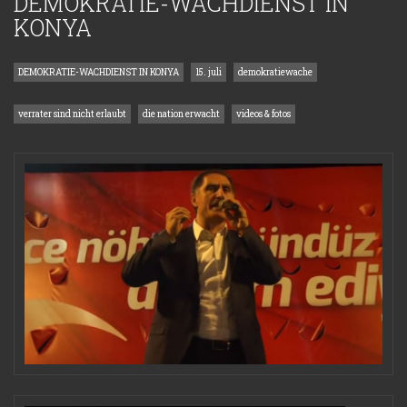
DEMOKRATIE-WACHDIENST IN
KONYA
DEMOKRATIE-WACHDIENST IN KONYA
15. juli
demokratiewache
verrater sind nicht erlaubt
die nation erwacht
videos & fotos