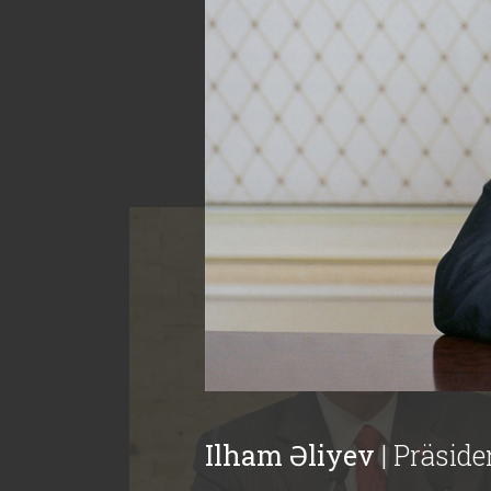
Ilham Əliyev
| Präsid