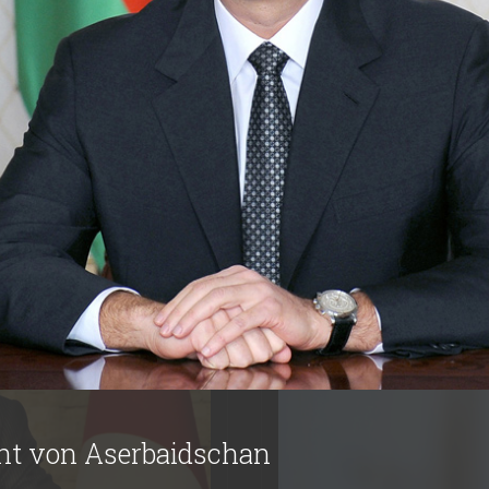
DIE WELTFÜH
ent von Aserbaidschan