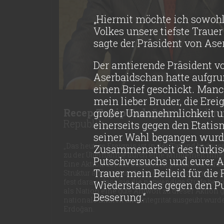
„Hiermit möchte ich sowo
Volkes unsere tiefste Trauer
sagte der Präsident von Ase
Der amtierende Präsident vo
Aserbaidschan hatte aufgru
einen Brief geschickt. Manch
mein lieber Bruder, die Ere
Recep Tayip Erdoğan
| Präsident
großer Unannehmlichkeit und
Republik
einerseits gegen den Etatis
seiner Wahl begangen wurde.“
„Das heutige Ereignis ist in der Tat und bedau
Zusammenarbeit des türkis
zu der Übernahme durch eine Minderheit innerh
Putschversuchs und eurer Ak
Eine Aktion der zur bekannten parallelen Struk
Trauer mein Beileid für die
Struktur angeregt und von den Drahtziehern ei
fest daran, dass sie die notwendige Strafe 
Wiederstandes gegen den Put
als Nation eine gute Antwort zu dieser Aktion 
Besserung.“
nationale Einheit und Integrität ausgeübt wurde
Erdoğan.