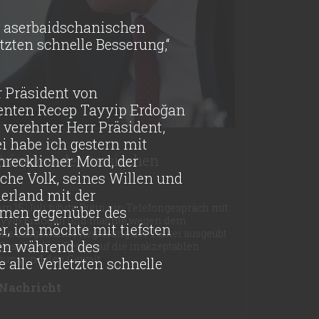
 aserbaidschanischen
tzten schnelle Besserung,“
r Präsident von
denten Recep Tayyip Erdoğan
verehrter Herr Präsident,
ei habe ich gestern mit
Präsident der russischen
hrecklicher Mord, der
sche Volk, seines Willen und
derland mit der
 15. Juli führte Putin ein Telefongespräch mit
hmen gegenüber des
ayyip Erdoğan und mahnte wegen dem
r, ich möchte mit tiefsten
die ausgewählte Regierung der Türkei ausgeübt
ben während des
 Russland im Bezug auf die inakzeptablen
sung und den Gewalt.
alle Verletzten schnelle
 Nachricht