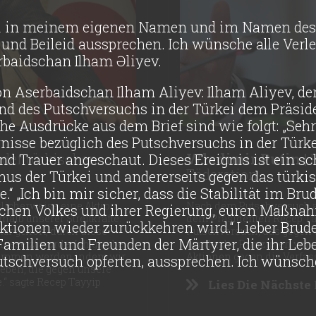
hl in meinem eigenen Namen und im Namen des
 und Beileid aussprechen. Ich wünsche alle Verle
rbaidschan Ilham Əliyev.
n Aserbaidschan Ilham Aliyev: Ilham Aliyev, de
nd des Putschversuchs in der Türkei dem Präsi
e Ausdrücke aus dem Brief sind wie folgt: „Sehr 
ignisse bezüglich des Putschversuchs in der Türk
 der türkischen
Wladimir Putin |
 Trauer angeschaut. Dieses Ereignis ist ein sc
Föderation
mus der Türkei und andererseits gegen das türki
 „Ich bin mir sicher, dass die Stabilität im Bru
erlicherweise eine Aktion
Nach dem Putschversuch am
chen Volkes und ihrer Regierung, euren Maßna
alb unserer Streitkräfte.
dem Präsidenten Recep T
tionen wieder zurückkehren wird.“ Lieber Brude
tur gehört, durch diese
Putschversuch, das gegen 
 Familien und Freunden der Märtyrer, die ihr Le
ngesetzt wurde. Ich glaube
wurde, die Prinzipien von
bekommen werden indem wir
Aktionen gegen die Verfas
schversuch opferten, aussprechen. Ich wünsche 
geben, die gegen unsere
.“ sagte Recep Tayyip
Lies Die Nächste