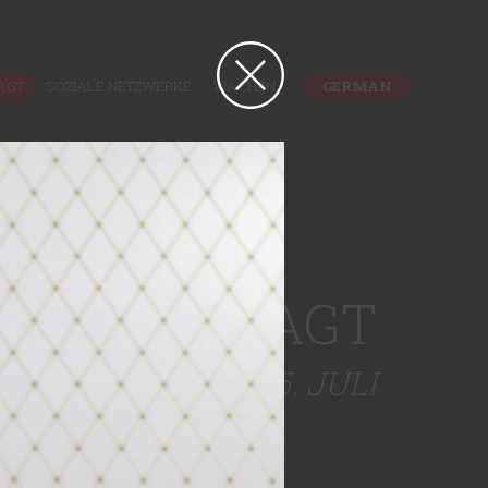
AGT
SOZIALE NETZWERKE
WACHEN
GERMAN
 WELT GESAGT
DAS EPOS VOM 15. JULI