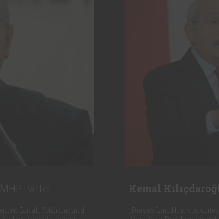
 MHP Partei
Kemal Kılıçdaroğ
enten Binali Yıldırım und
„Dieses Land hat viel unter
tabel sei und sie „neben
dieselben Probleme nicht 