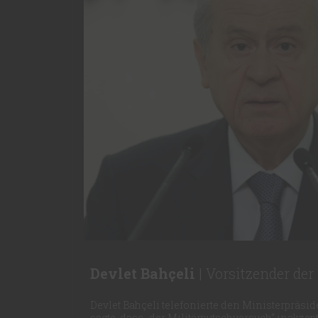
Devlet Bahçeli
| Vorsitzender der
Devlet Bahçeli telefonierte den Ministerpräsid
sagte, dass „der Militärputschversuch“ inakzep