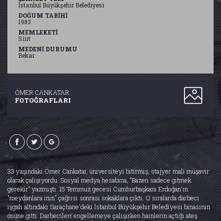
İstanbul Büyükşehir Belediyesi
DOĞUM TARİHİ
ABDULLAH TAYYİP OLÇOK
1983
(1999 - 15 Temmuz 2016)
MEMLEKETİ
Öğrenci
Siirt
MEDENİ DURUMU
Biyografi Oku
Bekar
EROL OLÇOK
ÖMER CANKATAR
(1962 - 15 Temmuz 2016)
FOTOĞRAFLARI
Reklamcı
Biyografi Oku
ÖMER HALİSDEMİR
(1974 - 15 Temmuz 2016)
33 yaşındaki Ömer Cankatar, üniversiteyi bitirmiş, stajyer mali müşavir
Asker
olarak çalışıyordu. Sosyal medya hesabına, "Bazen sadece gitmek
Biyografi Oku
gerekir" yazmıştı. 15 Temmuz gecesi Cumhurbaşkanı Erdoğan'ın
"meydanlara inin" çağrısı sonrası sokaklara çıktı. O sıralarda darbeci
işgali altındaki Saraçhane'deki İstanbul Büyükşehir Belediyesi binasının
önüne gitti. Darbecileri engellemeye çalışırken hainlerin açtığı ateş