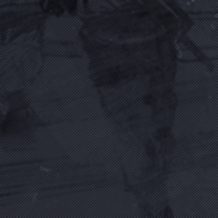
İşçi
Biyografi Oku
AHMET ORUÇ
(1991 - 15 Temmuz 2016)
Polis
Biyografi Oku
AHMET ÖZSOY
(1967 - 16 Temmuz 2016)
Yönetici
Biyografi Oku
AKIN SERTÇELİK
(1975 - 19 Ekim 2016)
Taksici