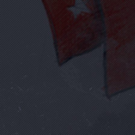
ALİ KARSLI
(1972 - 15 Temmuz 2016)
Memur
Biyografi Oku
ALİ MEHMET VUREL
(1974 - 16 Temmuz 2016)
İşçi
Biyografi Oku
ALPARSLAN YAZICI
(1973 - 18 Temmuz 2016)
Polis
Biyografi Oku
ALPER KAYMAKÇI