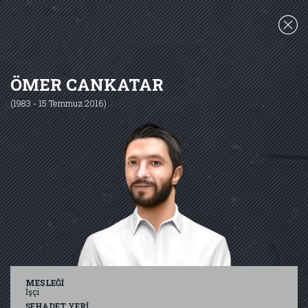
ÖMER CANKATAR
(1983 - 15 Temmuz 2016)
ŞEHİTLERİMİZ
15 Temmuz Destanı
ŞEHİT OLDUĞU YER
MESLEĞİ
YAŞI
ADI SOYADI
MESLEĞİ
İşçi
ŞEHADET YERİ