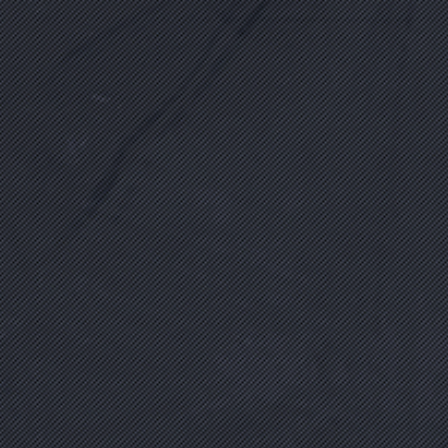
Biyografi Oku
AYŞE AYKAÇ
(1972 - 15 Temmuz 2016)
Ev Hanımı
Biyografi Oku
AYTEKİN KURU
(1973 - 15 Temmuz 2016)
Polis
Biyografi Oku
BARIŞ EFE
(1979 - 15 Temmuz 2016)
Modelist
Biyografi Oku