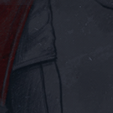
BİROL YAVUZ
(1975 - 15 Temmuz 2016)
Polis
Biyografi Oku
DAHA FAZLA YÜKLE
SOSYAL MEDYADA
DESTEK VER !