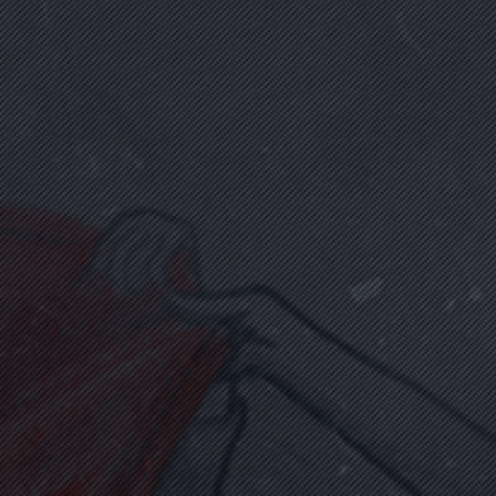
BATTAL İLGÜN
(1981 - 16 Temmuz 2016)
Dekorasyon
Biyografi Oku
Batuhan Ergin
(1995 - 15 Temmuz 2016)
Biyografi Oku
BEYTULLAH YEŞİLAY
(1988 - 16 Temmuz 2016)
İşçi
Biyografi Oku