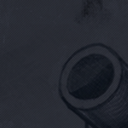
Biyografi Oku
AKİF ALTAY
(1963 - 15 Temmuz 2016)
Polis
Biyografi Oku
AKİF KAPAKLI
(1954 - 16 Temmuz 1954)
Emekli
Biyografi Oku
MUSTAFA CAMBAZ
(1963 - 15 Temmuz 2016)
Gazeteci
Biyografi Oku