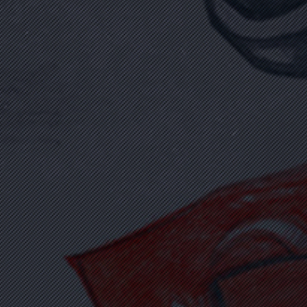
ALİ ALITKAN
(1984 - 16 Temmuz 2016)
İmam
Biyografi Oku
ALİ ANAR
(1982 - 15 Temmuz 2016)
Muhtar
Biyografi Oku
ALİ İHSAN LEZGİ
(1963 - 16 Temmuz 2016)
Memur
Biyografi Oku