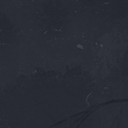
(1986 - 16 Temmuz 2016)
İşçi
Biyografi Oku
ASKERİ ÇOBAN
(1963 - 16 Temmuz 2016)
İş Sahibi
Biyografi Oku
AYDIN ÇOPUR
(1989 - 16 Temmuz 2016)
Mühendis
Biyografi Oku
AYHAN KELEŞ
(1964 - 15 Temmuz 2016)
Mobilyacı