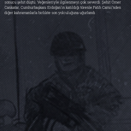
İLHAN VARANK
sonucu şehit düştü. Yeğenleriyle ilgilenmeyi çok severdi. Şehit Ömer
Cankatar, Cumhurbaşkanı Erdoğan'ın katıldığı törenle Fatih Camii'nden
(1971 - 15 Temmuz 2016)
diğer kahramanlarla birlikte son yolculuğuna uğurlandı
Akademisyen
Biyografi Oku
ADİL BÜYÜKCENGİZ
(1964 - 15 Temmuz 2016)
İş Sahibi
Biyografi Oku
AHMET KARA
(1992 - 19 Ekim 2016)
İşçi
Biyografi Oku
AHMET KOCABAY
(1985 - 17 Temmuz 2016)